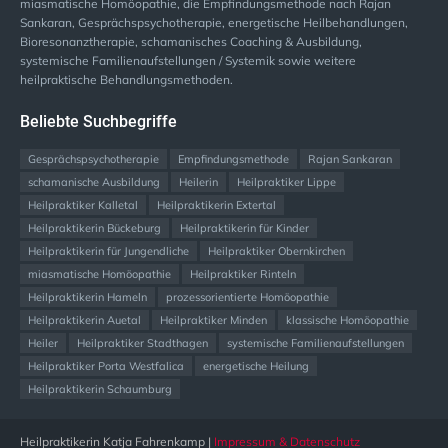
miasmatische Homöopathie, die Empfindungsmethode nach Rajan
Sankaran, Gesprächspsychotherapie, energetische Heilbehandlungen,
Bioresonanztherapie, schamanisches Coaching & Ausbildung,
systemische Familienaufstellungen / Systemik sowie weitere
heilpraktische Behandlungsmethoden.
Beliebte Suchbegriffe
Gesprächspsychotherapie
Empfindungsmethode
Rajan Sankaran
schamanische Ausbildung
Heilerin
Heilpraktiker Lippe
Heilpraktiker Kalletal
Heilpraktikerin Extertal
Heilpraktikerin Bückeburg
Heilpraktikerin für Kinder
Heilpraktikerin für Jungendliche
Heilpraktiker Obernkirchen
miasmatische Homöopathie
Heilpraktiker Rinteln
Heilpraktikerin Hameln
prozessorientierte Homöopathie
Heilpraktikerin Auetal
Heilpraktiker Minden
klassische Homöopathie
Heiler
Heilpraktiker Stadthagen
systemische Familienaufstellungen
Heilpraktiker Porta Westfalica
energetische Heilung
Heilpraktikerin Schaumburg
Heilpraktikerin Katja Fahrenkamp |
Impressum & Datenschutz